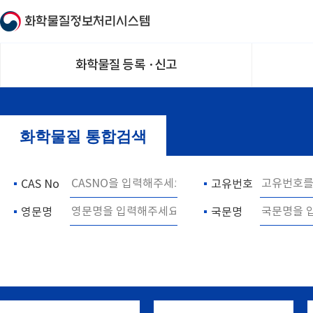
화
학
물
질
정
화학물질 등록 ·신고
보
처
리
시
스
템
홈
화학물질 통합검색
CAS No
고유번호
영문명
국문명