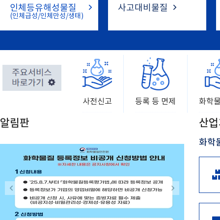
인체등유해성물질
사고대비물질
(인체급성/인체만성/생태)
사전신고
등록 등 면제
화학
알림판
산업
화학